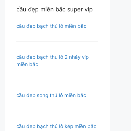
cầu đẹp miền bắc super vip
cầu đẹp bạch thủ lô miền bắc
cầu đẹp bạch thu lô 2 nháy víp
miền bắc
cầu đẹp song thủ lô miền bắc
cầu đẹp bạch thủ lô kép miền bắc