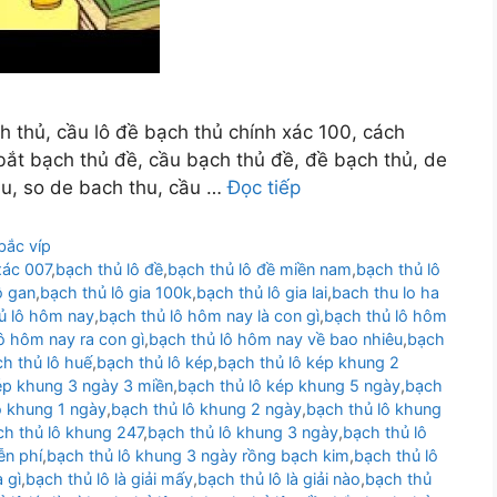
h thủ, cầu lô đề bạch thủ chính xác 100, cách
bắt bạch thủ đề, cầu bạch thủ đề, đề bạch thủ, de
hu, so de bach thu, cầu …
Đọc tiếp
bắc víp
xác 007
,
bạch thủ lô đề
,
bạch thủ lô đề miền nam
,
bạch thủ lô
ô gan
,
bạch thủ lô gia 100k
,
bạch thủ lô gia lai
,
bach thu lo ha
ủ lô hôm nay
,
bạch thủ lô hôm nay là con gì
,
bạch thủ lô hôm
ô hôm nay ra con gì
,
bạch thủ lô hôm nay về bao nhiêu
,
bạch
h thủ lô huế
,
bạch thủ lô kép
,
bạch thủ lô kép khung 2
ép khung 3 ngày 3 miền
,
bạch thủ lô kép khung 5 ngày
,
bạch
ô khung 1 ngày
,
bạch thủ lô khung 2 ngày
,
bạch thủ lô khung
ch thủ lô khung 247
,
bạch thủ lô khung 3 ngày
,
bạch thủ lô
ễn phí
,
bạch thủ lô khung 3 ngày rồng bạch kim
,
bạch thủ lô
à gì
,
bạch thủ lô là giải mấy
,
bạch thủ lô là giải nào
,
bạch thủ