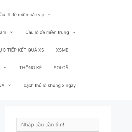
ầu lô đề miền bắc víp
nam
Cầu lô đề miền trung
ỰC TIẾP KẾT QUẢ XS
XSMB
THỐNG KÊ
SOI CẦU
UẢ
bạch thủ lô khung 2 ngày