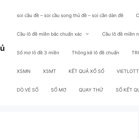
soi cầu đề – soi cầu song thủ đề – soi cần dàn đề
C
Cầu lô đề miền bắc chuẩn xác
Cầu lô đề miền 
hủ
Sổ mơ lô đề 3 miền
Thông kê lô đề chuẩn
TR
XSMN
XSMT
KẾT QUẢ XỔ SỐ
VIETLOTT
DÒ VÉ SỐ
SỔ MƠ
QUAY THỬ
SỐ KẾT Q