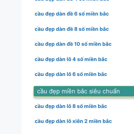
cầu đẹp dàn đề 6 số miền bắc
cầu đẹp dàn đề 8 số miền bắc
cầu đẹp dàn đề 10 số miền bắc
cầu đẹp dàn lô 4 số miền bắc
cầu đẹp dàn lô 6 số miền bắc
cầu đẹp miền bắc siêu chuẩn
cầu đẹp dàn lô 8 số miền bắc
cầu đẹp dàn lô xiên 2 miền bắc