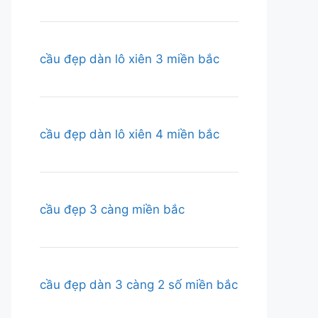
cầu đẹp dàn lô xiên 3 miền bắc
cầu đẹp dàn lô xiên 4 miền bắc
cầu đẹp 3 càng miền bắc
cầu đẹp dàn 3 càng 2 số miền bắc