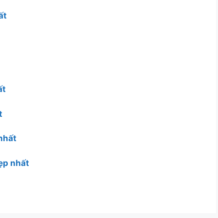
ất
ất
t
nhất
ẹp nhất