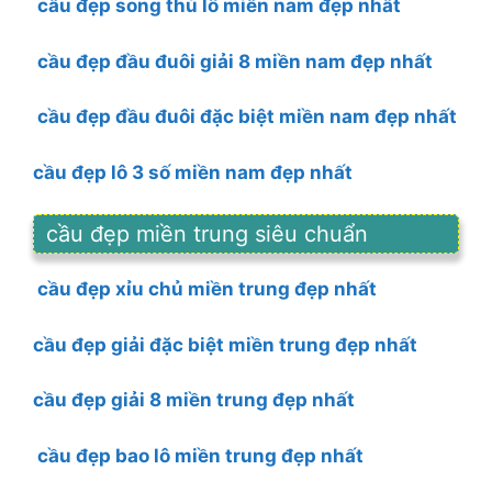
cầu đẹp song thủ lô miền nam đẹp nhất
cầu đẹp đầu đuôi giải 8 miền nam đẹp nhất
cầu đẹp đầu đuôi đặc biệt miền nam đẹp nhất
cầu đẹp lô 3 số miền nam đẹp nhất
cầu đẹp miền trung siêu chuẩn
cầu đẹp xỉu chủ miền trung đẹp nhất
cầu đẹp giải đặc biệt miền trung đẹp nhất
cầu đẹp giải 8 miền trung đẹp nhất
cầu đẹp bao lô miền trung đẹp nhất