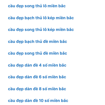
cầu đẹp song thủ lô miền bắc
cầu đẹp bạch thủ lô kép miền bắc
cầu đẹp song thủ lô kép miền bắc
cầu đẹp bạch thủ đề miền bắc
cầu đẹp song thủ đề miền bắc
cầu đẹp dàn đề 4 số miền bắc
cầu đẹp dàn đề 6 số miền bắc
cầu đẹp dàn đề 8 số miền bắc
cầu đẹp dàn đề 10 số miền bắc