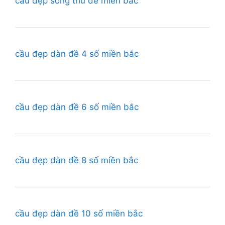
cầu đẹp song thủ đề miền bắc
cầu đẹp dàn đề 4 số miền bắc
cầu đẹp dàn đề 6 số miền bắc
cầu đẹp dàn đề 8 số miền bắc
cầu đẹp dàn đề 10 số miền bắc