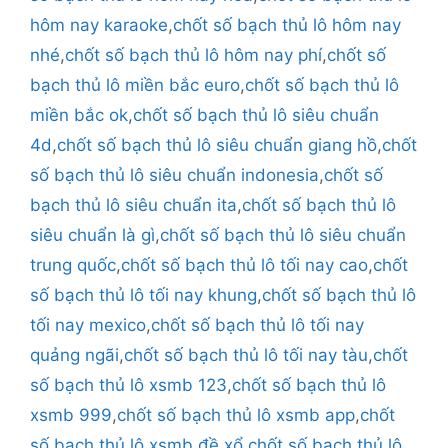
hôm nay karaoke
,
chốt số bạch thủ lô hôm nay
nhé
,
chốt số bạch thủ lô hôm nay phí
,
chốt số
bạch thủ lô miền bắc euro
,
chốt số bạch thủ lô
miền bắc ok
,
chốt số bạch thủ lô siêu chuẩn
4d
,
chốt số bạch thủ lô siêu chuẩn giang hồ
,
chốt
số bạch thủ lô siêu chuẩn indonesia
,
chốt số
bạch thủ lô siêu chuẩn ita
,
chốt số bạch thủ lô
siêu chuẩn là gì
,
chốt số bạch thủ lô siêu chuẩn
trung quốc
,
chốt số bạch thủ lô tối nay cao
,
chốt
số bạch thủ lô tối nay khung
,
chốt số bạch thủ lô
tối nay mexico
,
chốt số bạch thủ lô tối nay
quảng ngãi
,
chốt số bạch thủ lô tối nay tàu
,
chốt
số bạch thủ lô xsmb 123
,
chốt số bạch thủ lô
xsmb 999
,
chốt số bạch thủ lô xsmb app
,
chốt
số bạch thủ lô xsmb đề xổ
,
chốt số bạch thủ lô