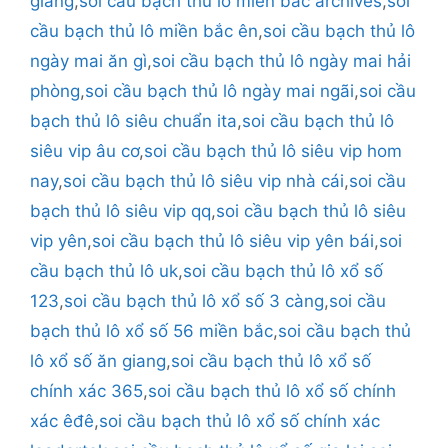
giang
,
soi cầu bạch thủ lô miền bắc archives
,
soi
cầu bạch thủ lô miền bắc ên
,
soi cầu bạch thủ lô
ngày mai ăn gì
,
soi cầu bạch thủ lô ngày mai hải
phòng
,
soi cầu bạch thủ lô ngày mai ngãi
,
soi cầu
bạch thủ lô siêu chuẩn ita
,
soi cầu bạch thủ lô
siêu vip âu cơ
,
soi cầu bạch thủ lô siêu vip hom
nay
,
soi cầu bạch thủ lô siêu vip nhà cái
,
soi cầu
bạch thủ lô siêu vip qq
,
soi cầu bạch thủ lô siêu
vip yên
,
soi cầu bạch thủ lô siêu vip yên bái
,
soi
cầu bạch thủ lô uk
,
soi cầu bạch thủ lô xổ số
123
,
soi cầu bạch thủ lô xổ số 3 càng
,
soi cầu
bạch thủ lô xổ số 56 miền bắc
,
soi cầu bạch thủ
lô xổ số ăn giang
,
soi cầu bạch thủ lô xổ số
chính xác 365
,
soi cầu bạch thủ lô xổ số chính
xác êđê
,
soi cầu bạch thủ lô xổ số chính xác