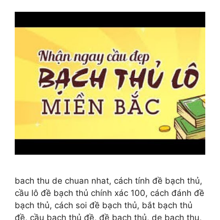
bach thu de chuan nhat, cách tính đề bạch thủ,
cầu lô đề bạch thủ chính xác 100, cách đánh đề
bạch thủ, cách soi đề bạch thủ, bắt bạch thủ
đề, cầu bạch thủ đề, đề bạch thủ, de bach thu,