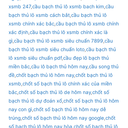
xsmb 247
,
cầu bạch thủ lô xsmb bach kim
,
cầu
bạch thủ lô xsmb cách bắt
,
cầu bạch thủ lô
xsmb chính xác bắc
,
cầu bạch thủ lô xsmb chính
xác định
,
cầu bạch thủ lô xsmb chính xác là
gì
,
cầu bạch thủ lô xsmb siêu chuẩn 7899
,
cầu
bạch thủ lô xsmb siêu chuẩn loto
,
cầu bạch thủ
lô xsmb siêu chuẩn pdf
,
cầu đẹp lô bạch thủ
miền bắc
,
cầu lô bạch thủ hôm nay
,
cầu song thủ
đề
,
chốt bạch thủ lô hôm nay
,
chốt bạch thủ lô
xsmb
,
chốt số bạch thủ lô chính xác của miền
bắc
,
chốt số bạch thủ lô de hôm nay
,
chốt số
bạch thủ lô dự đoán xổ
,
chốt số bạch thủ lô hôm
nay con gì
,
chốt số bạch thủ lô hôm nay dễ
trúng
,
chốt số bạch thủ lô hôm nay google
,
chốt
số bạch thủ lô hôm nay hòa
,
chốt số bạch thủ lô