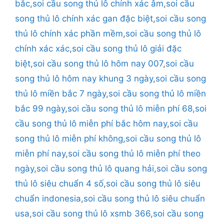
bắc
,
soi cầu song thủ lô chính xác âm
,
soi cầu
song thủ lô chính xác gan đặc biệt
,
soi cầu song
thủ lô chính xác phần mềm
,
soi cầu song thủ lô
chính xác xác
,
soi cầu song thủ lô giải đặc
biệt
,
soi cầu song thủ lô hôm nay 007
,
soi cầu
song thủ lô hôm nay khung 3 ngày
,
soi cầu song
thủ lô miền bắc 7 ngày
,
soi cầu song thủ lô miền
bắc 99 ngày
,
soi cầu song thủ lô miễn phí 68
,
soi
cầu song thủ lô miễn phí bắc hôm nay
,
soi cầu
song thủ lô miễn phí không
,
soi cầu song thủ lô
miễn phí nay
,
soi cầu song thủ lô miễn phí theo
ngày
,
soi cầu song thủ lô quang hải
,
soi cầu song
thủ lô siêu chuẩn 4 số
,
soi cầu song thủ lô siêu
chuẩn indonesia
,
soi cầu song thủ lô siêu chuẩn
usa
,
soi cầu song thủ lô xsmb 366
,
soi cầu song