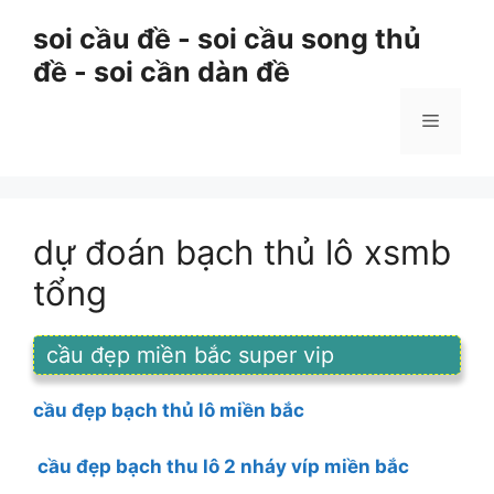
Chuyển
soi cầu đề - soi cầu song thủ
đến
đề - soi cần dàn đề
nội
dung
Menu
dự đoán bạch thủ lô xsmb
tổng
cầu đẹp miền bắc super vip
cầu đẹp bạch thủ lô miền bắc
cầu đẹp bạch thu lô 2 nháy víp miền bắc