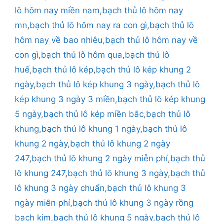
lô hôm nay miền nam
,
bạch thủ lô hôm nay
mn
,
bạch thủ lô hôm nay ra con gì
,
bạch thủ lô
hôm nay về bao nhiêu
,
bạch thủ lô hôm nay về
con gì
,
bạch thủ lô hôm qua
,
bạch thủ lô
huế
,
bạch thủ lô kép
,
bạch thủ lô kép khung 2
ngày
,
bạch thủ lô kép khung 3 ngày
,
bạch thủ lô
kép khung 3 ngày 3 miền
,
bạch thủ lô kép khung
5 ngày
,
bạch thủ lô kép miền bắc
,
bạch thủ lô
khung
,
bạch thủ lô khung 1 ngày
,
bạch thủ lô
khung 2 ngày
,
bạch thủ lô khung 2 ngày
247
,
bạch thủ lô khung 2 ngày miễn phí
,
bạch thủ
lô khung 247
,
bạch thủ lô khung 3 ngày
,
bạch thủ
lô khung 3 ngày chuẩn
,
bạch thủ lô khung 3
ngày miễn phí
,
bạch thủ lô khung 3 ngày rồng
bạch kim
,
bạch thủ lô khung 5 ngày
,
bạch thủ lô