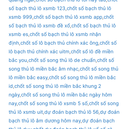
số bạch thủ lô xsmb 123
,
chốt số bạch thủ lô
xsmb 999
,
chốt số bạch thủ lô xsmb app
,
chốt
số bạch thủ lô xsmb đề xổ
,
chốt số bạch thủ lô
xsmb es
,
chốt số bạch thủ lô xsmb nhận
định
,
chốt số lô bạch thủ chính xác ông
,
chốt số
lô bạch thủ chính xác uitm
,
chốt số lô đề miền
bắc you
,
chốt số song thủ lô de chuẩn
,
chốt số
song thủ lô miền bắc âm nhạc
,
chốt số song thủ
lô miền bắc easy
,
chốt số song thủ lô miền bắc
id
,
chốt số song thủ lô miền bắc khung 2
ngày
,
chốt số song thủ lô miền bắc ngày hôm
nay
,
chốt số song thủ lô xsmb 5 số
,
chốt số song
thủ lô xsmb uit
,
dự đoán bạch thủ lô 56
,
dự đoán
bạch thủ lô âm dương hôm nay
,
dự đoán bạch