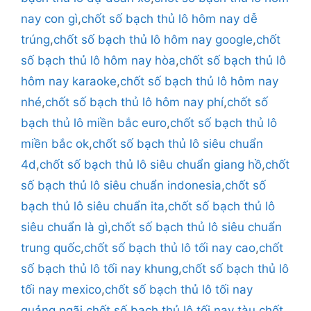
nay con gì
,
chốt số bạch thủ lô hôm nay dễ
trúng
,
chốt số bạch thủ lô hôm nay google
,
chốt
số bạch thủ lô hôm nay hòa
,
chốt số bạch thủ lô
hôm nay karaoke
,
chốt số bạch thủ lô hôm nay
nhé
,
chốt số bạch thủ lô hôm nay phí
,
chốt số
bạch thủ lô miền bắc euro
,
chốt số bạch thủ lô
miền bắc ok
,
chốt số bạch thủ lô siêu chuẩn
4d
,
chốt số bạch thủ lô siêu chuẩn giang hồ
,
chốt
số bạch thủ lô siêu chuẩn indonesia
,
chốt số
bạch thủ lô siêu chuẩn ita
,
chốt số bạch thủ lô
siêu chuẩn là gì
,
chốt số bạch thủ lô siêu chuẩn
trung quốc
,
chốt số bạch thủ lô tối nay cao
,
chốt
số bạch thủ lô tối nay khung
,
chốt số bạch thủ lô
tối nay mexico
,
chốt số bạch thủ lô tối nay
quảng ngãi
,
chốt số bạch thủ lô tối nay tàu
,
chốt