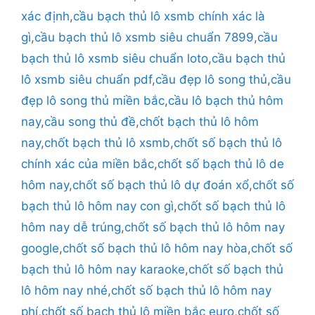
xác định
,
cầu bạch thủ lô xsmb chính xác là
gì
,
cầu bạch thủ lô xsmb siêu chuẩn 7899
,
cầu
bạch thủ lô xsmb siêu chuẩn loto
,
cầu bạch thủ
lô xsmb siêu chuẩn pdf
,
cầu đẹp lô song thủ
,
cầu
đẹp lô song thủ miền bắc
,
cầu lô bạch thủ hôm
nay
,
cầu song thủ đề
,
chốt bạch thủ lô hôm
nay
,
chốt bạch thủ lô xsmb
,
chốt số bạch thủ lô
chính xác của miền bắc
,
chốt số bạch thủ lô de
hôm nay
,
chốt số bạch thủ lô dự đoán xổ
,
chốt số
bạch thủ lô hôm nay con gì
,
chốt số bạch thủ lô
hôm nay dễ trúng
,
chốt số bạch thủ lô hôm nay
google
,
chốt số bạch thủ lô hôm nay hòa
,
chốt số
bạch thủ lô hôm nay karaoke
,
chốt số bạch thủ
lô hôm nay nhé
,
chốt số bạch thủ lô hôm nay
phí
,
chốt số bạch thủ lô miền bắc euro
,
chốt số