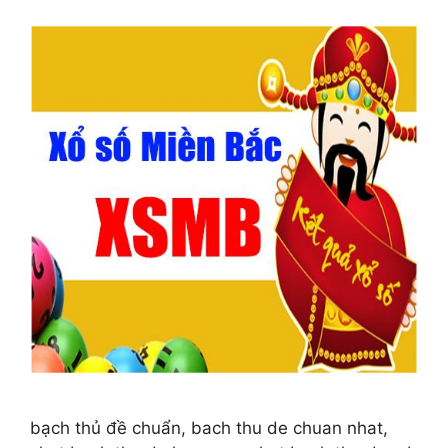
bạch thủ đề chuẩn, bach thu de chuan nhat,