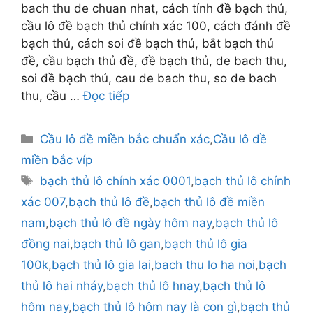
bach thu de chuan nhat, cách tính đề bạch thủ,
cầu lô đề bạch thủ chính xác 100, cách đánh đề
bạch thủ, cách soi đề bạch thủ, bắt bạch thủ
đề, cầu bạch thủ đề, đề bạch thủ, de bach thu,
soi đề bạch thủ, cau de bach thu, so de bach
thu, cầu …
Đọc tiếp
Danh
Cầu lô đề miền bắc chuẩn xác
,
Cầu lô đề
mục
miền bắc víp
Thẻ
bạch thủ lô chính xác 0001
,
bạch thủ lô chính
xác 007
,
bạch thủ lô đề
,
bạch thủ lô đề miền
nam
,
bạch thủ lô đề ngày hôm nay
,
bạch thủ lô
đồng nai
,
bạch thủ lô gan
,
bạch thủ lô gia
100k
,
bạch thủ lô gia lai
,
bach thu lo ha noi
,
bạch
thủ lô hai nháy
,
bạch thủ lô hnay
,
bạch thủ lô
hôm nay
,
bạch thủ lô hôm nay là con gì
,
bạch thủ