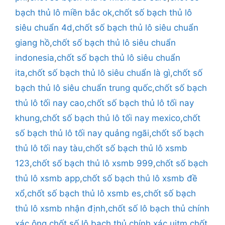
bạch thủ lô miền bắc ok
,
chốt số bạch thủ lô
siêu chuẩn 4d
,
chốt số bạch thủ lô siêu chuẩn
giang hồ
,
chốt số bạch thủ lô siêu chuẩn
indonesia
,
chốt số bạch thủ lô siêu chuẩn
ita
,
chốt số bạch thủ lô siêu chuẩn là gì
,
chốt số
bạch thủ lô siêu chuẩn trung quốc
,
chốt số bạch
thủ lô tối nay cao
,
chốt số bạch thủ lô tối nay
khung
,
chốt số bạch thủ lô tối nay mexico
,
chốt
số bạch thủ lô tối nay quảng ngãi
,
chốt số bạch
thủ lô tối nay tàu
,
chốt số bạch thủ lô xsmb
123
,
chốt số bạch thủ lô xsmb 999
,
chốt số bạch
thủ lô xsmb app
,
chốt số bạch thủ lô xsmb đề
xổ
,
chốt số bạch thủ lô xsmb es
,
chốt số bạch
thủ lô xsmb nhận định
,
chốt số lô bạch thủ chính
xác ông
,
chốt số lô bạch thủ chính xác uitm
,
chốt