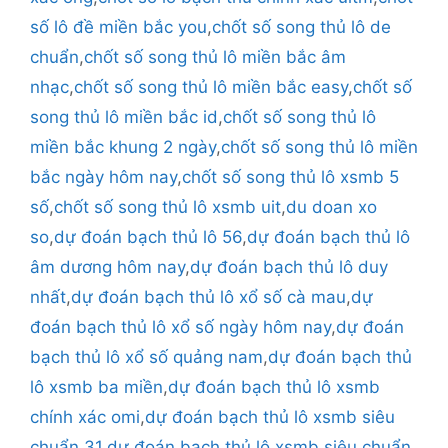
số lô đề miền bắc you
,
chốt số song thủ lô de
chuẩn
,
chốt số song thủ lô miền bắc âm
nhạc
,
chốt số song thủ lô miền bắc easy
,
chốt số
song thủ lô miền bắc id
,
chốt số song thủ lô
miền bắc khung 2 ngày
,
chốt số song thủ lô miền
bắc ngày hôm nay
,
chốt số song thủ lô xsmb 5
số
,
chốt số song thủ lô xsmb uit
,
du doan xo
so
,
dự đoán bạch thủ lô 56
,
dự đoán bạch thủ lô
âm dương hôm nay
,
dự đoán bạch thủ lô duy
nhất
,
dự đoán bạch thủ lô xổ số cà mau
,
dự
đoán bạch thủ lô xổ số ngày hôm nay
,
dự đoán
bạch thủ lô xổ số quảng nam
,
dự đoán bạch thủ
lô xsmb ba miền
,
dự đoán bạch thủ lô xsmb
chính xác omi
,
dự đoán bạch thủ lô xsmb siêu
chuẩn 31
,
dự đoán bạch thủ lô xsmb siêu chuẩn