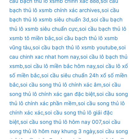
cầu bạch thủ lô xsmb chính xác 888
,
soi cầu
bạch thủ lô xsmb chính xác archives
,
soi cầu
bạch thủ lô xsmb siêu chuẩn 3d
,
soi cầu bạch
thủ lô xsmb siêu chuẩn cực
,
soi cầu bạch thủ lô
xsmb tô miền bắc
,
soi cầu bạch thủ lô xsmb
vũng tàu
,
soi cầu bạch thủ lô xsmb youtube
,
soi
cau chinh xac nhat hom nay
,
soi cầu lô bạch thủ
xsmb
,
soi cầu lô miền bắc hôm nay
,
soi cầu lô xổ
số miền bắc
,
soi cầu siêu chuẩn 24h xổ số miền
bắc
,
soi cầu song thủ lô chính xác âm
,
soi cầu
song thủ lô chính xác gan đặc biệt
,
soi cầu song
thủ lô chính xác phần mềm
,
soi cầu song thủ lô
chính xác xác
,
soi cầu song thủ lô giải đặc
biệt
,
soi cầu song thủ lô hôm nay 007
,
soi cầu
song thủ lô hôm nay khung 3 ngày
,
soi cầu song