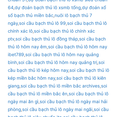
64
,
dự đoán bạch thủ lô xsmb tổng
,
dự đoán xổ
số bạch thủ miền bắc
,
nuôi lô bạch thủ 7
ngày
,
soi cầu bạch thủ lô 99
,
soi cầu bạch thủ lô
chính xác lô
,
soi cầu bạch thủ lô chính xác
ptv
,
soi cầu bạch thủ lô đồng tháp
,
soi cầu bạch
thủ lô hôm nay êm
,
soi cầu bạch thủ lô hôm nay
ibet789
,
soi cầu bạch thủ lô hôm nay quảng
bình
,
soi cầu bạch thủ lô hôm nay quảng trị
,
soi
cầu bạch thủ lô kép hôm nay
,
soi cầu bạch thủ lô
kép miền bắc hôm nay
,
soi cầu bạch thủ lô kiên
giang
,
soi cầu bạch thủ lô miền bắc archives
,
soi
cầu bạch thủ lô miền bắc ên
,
soi cầu bạch thủ lô
ngày mai ăn gì
,
soi cầu bạch thủ lô ngày mai hải
phòng
,
soi cầu bạch thủ lô ngày mai ngãi
,
soi cầu