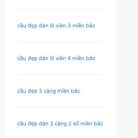
cầu đẹp dàn lô xiên 3 miền bắc
cầu đẹp dàn lô xiên 4 miền bắc
cầu đẹp 3 càng miền bắc
cầu đẹp dàn 3 càng 2 số miền bắc