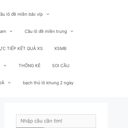
ầu lô đề miền bắc víp
nam
Cầu lô đề miền trung
ỰC TIẾP KẾT QUẢ XS
XSMB
THỐNG KÊ
SOI CẦU
UẢ
bạch thủ lô khung 2 ngày