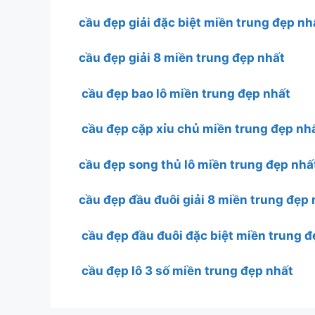
cầu đẹp giải đặc biệt miền trung đẹp nh
cầu đẹp giải 8 miền trung đẹp nhất
cầu đẹp bao lô miền trung đẹp nhất
cầu đẹp cặp xỉu chủ miền trung đẹp nh
cầu đẹp song thủ lô miền trung đẹp nhấ
cầu đẹp đầu đuôi giải 8 miền trung đẹp 
cầu đẹp đầu đuôi đặc biệt miền trung đ
cầu đẹp lô 3 số miền trung đẹp nhất