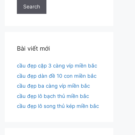
Search
Bài viết mới
cầu đẹp cặp 3 càng víp miền bắc
cầu đẹp dàn đề 10 con miền bắc
cầu đẹp ba càng víp miền bắc
cầu đẹp lô bạch thủ miền bắc
cầu đẹp lô song thủ kép miền bắc