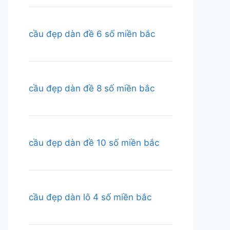
cầu đẹp dàn đề 6 số miền bắc
cầu đẹp dàn đề 8 số miền bắc
cầu đẹp dàn đề 10 số miền bắc
cầu đẹp dàn lô 4 số miền bắc