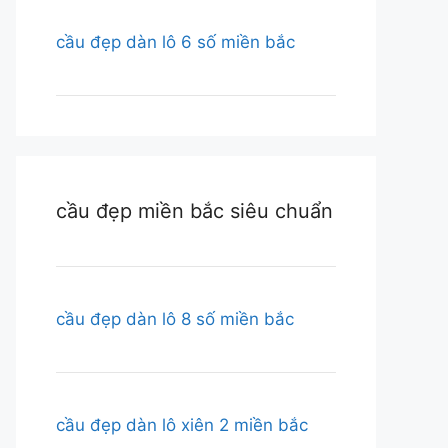
cầu đẹp dàn lô 6 số miền bắc
cầu đẹp miền bắc siêu chuẩn
cầu đẹp dàn lô 8 số miền bắc
cầu đẹp dàn lô xiên 2 miền bắc