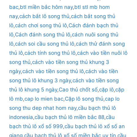
bac
,
btl miền bắc hôm nay
,
btl stl mb hom
nay
,
cách bắt lô song thủ
,
cách bắt song thủ
lô
,
cách chơi song thủ lô
,
Cách đánh bạch thủ
lô
,
Cách đánh song thủ lô
,
cách nuôi song thủ
lô
,
cách soi cầu song thủ lô
,
cách thử đánh song
thủ lô
,
cách tính song thủ lô
,
cách vào tiền nuôi lô
song thủ
,
cách vào tiền song thủ khung 3
ngày
,
cách vào tiền song thủ lô
,
cách vào tiền
song thủ lô khung 3 ngày
,
cách vào tiền song
thủ lô khung 5 ngày
,
Cao thủ chốt số
,
cặp lô
,
cặp
lô mb
,
cap lo mien bac
,
Cặp lô song thủ
,
cap lo
song thu dep nhat hom nay
,
cầu bạch thủ lô
indonesia
,
cầu bạch thủ lô miền bắc 88
,
cầu
bạch thủ lô xổ số 999
,
cầu bạch thủ lô xổ số an
giang
,
cầu bạch thủ lô xổ số miền bắc uy tín
,
cầu