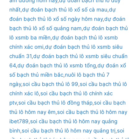
âm dương hôm nay
,
dự đoán bạch thủ lô duy
nhất
,
dự đoán bạch thủ lô xổ số cà mau
,
dự
đoán bạch thủ lô xổ số ngày hôm nay
,
dự đoán
bạch thủ lô xổ số quảng nam
,
dự đoán bạch thủ
lô xsmb ba miền
,
dự đoán bạch thủ lô xsmb
chính xác omi
,
dự đoán bạch thủ lô xsmb siêu
chuẩn 31
,
dự đoán bạch thủ lô xsmb siêu chuẩn
64
,
dự đoán bạch thủ lô xsmb tổng
,
dự đoán xổ
số bạch thủ miền bắc
,
nuôi lô bạch thủ 7
ngày
,
soi cầu bạch thủ lô 99
,
soi cầu bạch thủ lô
chính xác lô
,
soi cầu bạch thủ lô chính xác
ptv
,
soi cầu bạch thủ lô đồng tháp
,
soi cầu bạch
thủ lô hôm nay êm
,
soi cầu bạch thủ lô hôm nay
ibet789
,
soi cầu bạch thủ lô hôm nay quảng
bình
,
soi cầu bạch thủ lô hôm nay quảng trị
,
soi