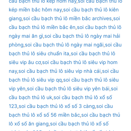
cầu bạch thủ lô kép hôm nay
,
soi cầu bạch thủ lô
kép miền bắc hôm nay
,
soi cầu bạch thủ lô kiên
giang
,
soi cầu bạch thủ lô miền bắc archives
,
soi
cầu bạch thủ lô miền bắc ên
,
soi cầu bạch thủ lô
ngày mai ăn gì
,
soi cầu bạch thủ lô ngày mai hải
phòng
,
soi cầu bạch thủ lô ngày mai ngãi
,
soi cầu
bạch thủ lô siêu chuẩn ita
,
soi cầu bạch thủ lô
siêu vip âu cơ
,
soi cầu bạch thủ lô siêu vip hom
nay
,
soi cầu bạch thủ lô siêu vip nhà cái
,
soi cầu
bạch thủ lô siêu vip qq
,
soi cầu bạch thủ lô siêu
vip yên
,
soi cầu bạch thủ lô siêu vip yên bái
,
soi
cầu bạch thủ lô uk
,
soi cầu bạch thủ lô xổ số
123
,
soi cầu bạch thủ lô xổ số 3 càng
,
soi cầu
bạch thủ lô xổ số 56 miền bắc
,
soi cầu bạch thủ
lô xổ số ăn giang
,
soi cầu bạch thủ lô xổ số