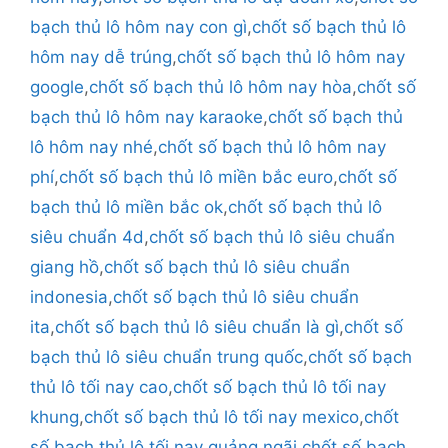
bạch thủ lô hôm nay con gì
,
chốt số bạch thủ lô
hôm nay dễ trúng
,
chốt số bạch thủ lô hôm nay
google
,
chốt số bạch thủ lô hôm nay hòa
,
chốt số
bạch thủ lô hôm nay karaoke
,
chốt số bạch thủ
lô hôm nay nhé
,
chốt số bạch thủ lô hôm nay
phí
,
chốt số bạch thủ lô miền bắc euro
,
chốt số
bạch thủ lô miền bắc ok
,
chốt số bạch thủ lô
siêu chuẩn 4d
,
chốt số bạch thủ lô siêu chuẩn
giang hồ
,
chốt số bạch thủ lô siêu chuẩn
indonesia
,
chốt số bạch thủ lô siêu chuẩn
ita
,
chốt số bạch thủ lô siêu chuẩn là gì
,
chốt số
bạch thủ lô siêu chuẩn trung quốc
,
chốt số bạch
thủ lô tối nay cao
,
chốt số bạch thủ lô tối nay
khung
,
chốt số bạch thủ lô tối nay mexico
,
chốt
số bạch thủ lô tối nay quảng ngãi
,
chốt số bạch