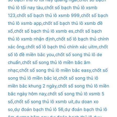
thủ lô tối nay tàu
,
chốt số bạch thủ lô xsmb
123
,
chốt số bạch thủ lô xsmb 999
,
chốt số bạch
thủ lô xsmb app
,
chốt số bạch thủ lô xsmb đề
xổ
,
chốt số bạch thủ lô xsmb es
,
chốt số bạch
thủ lô xsmb nhận định
,
chốt số lô bạch thủ chính
xác ông
,
chốt số lô bạch thủ chính xác uitm
,
chốt
số lô đề miền bắc you
,
chốt số song thủ lô de
chuẩn
,
chốt số song thủ lô miền bắc âm
nhạc
,
chốt số song thủ lô miền bắc easy
,
chốt số
song thủ lô miền bắc id
,
chốt số song thủ lô
miền bắc khung 2 ngày
,
chốt số song thủ lô miền
bắc ngày hôm nay
,
chốt số song thủ lô xsmb 5
số
,
chốt số song thủ lô xsmb uit
,
du doan xo
so
,
dự đoán bạch thủ lô 56
,
dự đoán bạch thủ lô