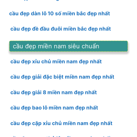
cầu đẹp dàn lô 10 số miền bắc đẹp nhất
cầu đẹp đề đầu đuôi miền bắc đẹp nhất
cầu đẹp miền nam siêu chuẩn
cầu đẹp xỉu chủ miền nam đẹp nhất
cầu đẹp giải đặc biệt miền nam đẹp nhất
cầu đẹp giải 8 miền nam đẹp nhất
cầu đẹp bao lô miền nam đẹp nhất
cầu đẹp cặp xỉu chủ miền nam đẹp nhất