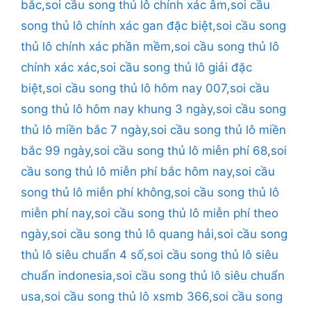
bắc
,
soi cầu song thủ lô chính xác âm
,
soi cầu
song thủ lô chính xác gan đặc biệt
,
soi cầu song
thủ lô chính xác phần mềm
,
soi cầu song thủ lô
chính xác xác
,
soi cầu song thủ lô giải đặc
biệt
,
soi cầu song thủ lô hôm nay 007
,
soi cầu
song thủ lô hôm nay khung 3 ngày
,
soi cầu song
thủ lô miền bắc 7 ngày
,
soi cầu song thủ lô miền
bắc 99 ngày
,
soi cầu song thủ lô miễn phí 68
,
soi
cầu song thủ lô miễn phí bắc hôm nay
,
soi cầu
song thủ lô miễn phí không
,
soi cầu song thủ lô
miễn phí nay
,
soi cầu song thủ lô miễn phí theo
ngày
,
soi cầu song thủ lô quang hải
,
soi cầu song
thủ lô siêu chuẩn 4 số
,
soi cầu song thủ lô siêu
chuẩn indonesia
,
soi cầu song thủ lô siêu chuẩn
usa
,
soi cầu song thủ lô xsmb 366
,
soi cầu song