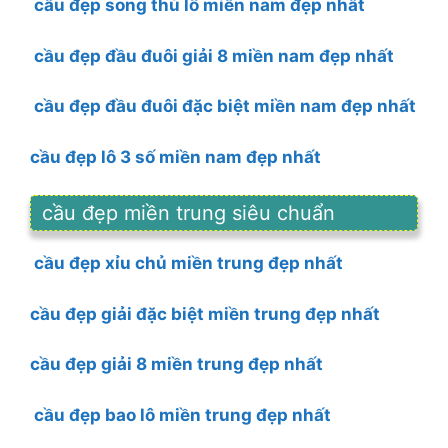
cầu đẹp song thủ lô miền nam đẹp nhất
cầu đẹp đầu đuôi giải 8 miền nam đẹp nhất
cầu đẹp đầu đuôi đặc biệt miền nam đẹp nhất
cầu đẹp lô 3 số miền nam đẹp nhất
cầu đẹp miền trung siêu chuẩn
cầu đẹp xỉu chủ miền trung đẹp nhất
cầu đẹp giải đặc biệt miền trung đẹp nhất
cầu đẹp giải 8 miền trung đẹp nhất
cầu đẹp bao lô miền trung đẹp nhất