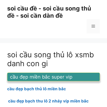
Chuyển
soi cầu đề - soi cầu song thủ
đến
đề - soi cần dàn đề
nội
dung
Menu
soi cầu song thủ lô xsmb
danh con gi
cầu đẹp miền bắc super vip
cầu đẹp bạch thủ lô miền bắc
cầu đẹp bạch thu lô 2 nháy víp miền bắc