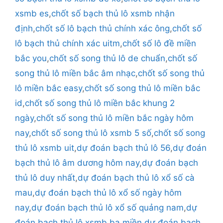
xsmb es
,
chốt số bạch thủ lô xsmb nhận
định
,
chốt số lô bạch thủ chính xác ông
,
chốt số
lô bạch thủ chính xác uitm
,
chốt số lô đề miền
bắc you
,
chốt số song thủ lô de chuẩn
,
chốt số
song thủ lô miền bắc âm nhạc
,
chốt số song thủ
lô miền bắc easy
,
chốt số song thủ lô miền bắc
id
,
chốt số song thủ lô miền bắc khung 2
ngày
,
chốt số song thủ lô miền bắc ngày hôm
nay
,
chốt số song thủ lô xsmb 5 số
,
chốt số song
thủ lô xsmb uit
,
dự đoán bạch thủ lô 56
,
dự đoán
bạch thủ lô âm dương hôm nay
,
dự đoán bạch
thủ lô duy nhất
,
dự đoán bạch thủ lô xổ số cà
mau
,
dự đoán bạch thủ lô xổ số ngày hôm
nay
,
dự đoán bạch thủ lô xổ số quảng nam
,
dự
đoán bạch thủ lô xsmb ba miền
,
dự đoán bạch