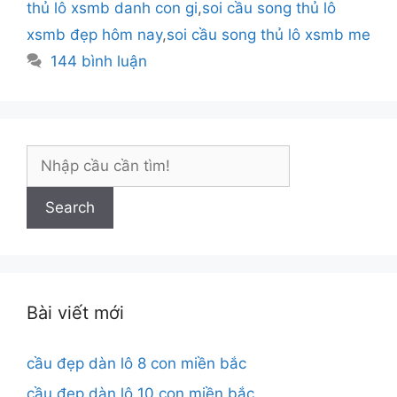
thủ lô xsmb danh con gi
,
soi cầu song thủ lô
xsmb đẹp hôm nay
,
soi cầu song thủ lô xsmb me
144 bình luận
Search
Bài viết mới
cầu đẹp dàn lô 8 con miền bắc
cầu đẹp dàn lô 10 con miền bắc