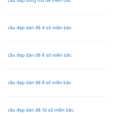
cầu đẹp song thủ đề miền bắc
cầu đẹp dàn đề 4 số miền bắc
cầu đẹp dàn đề 6 số miền bắc
cầu đẹp dàn đề 8 số miền bắc
cầu đẹp dàn đề 10 số miền bắc