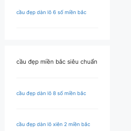
cầu đẹp dàn lô 6 số miền bắc
cầu đẹp miền bắc siêu chuẩn
cầu đẹp dàn lô 8 số miền bắc
cầu đẹp dàn lô xiên 2 miền bắc