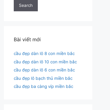
Search
Bài viết mới
cầu đẹp dàn lô 8 con miền bắc
cầu đẹp dàn lô 10 con miền bắc
cầu đẹp dàn lô 6 con miền bắc
cầu đẹp lô bạch thủ miền bắc
cầu đẹp ba càng víp miền bắc