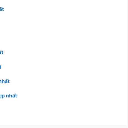
ất
ất
t
nhất
ẹp nhất