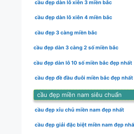
cầu đẹp dàn lô xiên 3 miền bắc
cầu đẹp dàn lô xiên 4 miền bắc
cầu đẹp 3 càng miền bắc
cầu đẹp dàn 3 càng 2 số miền bắc
cầu đẹp dàn lô 10 số miền bắc đẹp nhất
cầu đẹp đề đầu đuôi miền bắc đẹp nhất
cầu đẹp miền nam siêu chuẩn
cầu đẹp xỉu chủ miền nam đẹp nhất
cầu đẹp giải đặc biệt miền nam đẹp nhấ