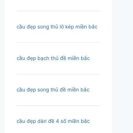
cầu đẹp song thủ lô kép miền bắc
cầu đẹp bạch thủ đề miền bắc
cầu đẹp song thủ đề miền bắc
cầu đẹp dàn đề 4 số miền bắc