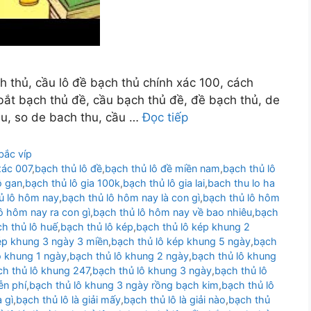
h thủ, cầu lô đề bạch thủ chính xác 100, cách
bắt bạch thủ đề, cầu bạch thủ đề, đề bạch thủ, de
hu, so de bach thu, cầu …
Đọc tiếp
bắc víp
xác 007
,
bạch thủ lô đề
,
bạch thủ lô đề miền nam
,
bạch thủ lô
ô gan
,
bạch thủ lô gia 100k
,
bạch thủ lô gia lai
,
bach thu lo ha
ủ lô hôm nay
,
bạch thủ lô hôm nay là con gì
,
bạch thủ lô hôm
ô hôm nay ra con gì
,
bạch thủ lô hôm nay về bao nhiêu
,
bạch
h thủ lô huế
,
bạch thủ lô kép
,
bạch thủ lô kép khung 2
ép khung 3 ngày 3 miền
,
bạch thủ lô kép khung 5 ngày
,
bạch
ô khung 1 ngày
,
bạch thủ lô khung 2 ngày
,
bạch thủ lô khung
ch thủ lô khung 247
,
bạch thủ lô khung 3 ngày
,
bạch thủ lô
ễn phí
,
bạch thủ lô khung 3 ngày rồng bạch kim
,
bạch thủ lô
à gì
,
bạch thủ lô là giải mấy
,
bạch thủ lô là giải nào
,
bạch thủ