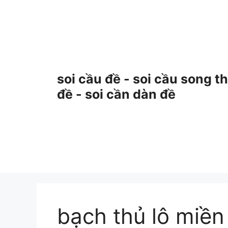
Chuyển
đến
nội
dung
soi cầu đề - soi cầu song t
đề - soi cần dàn đề
bạch thủ lô miền 