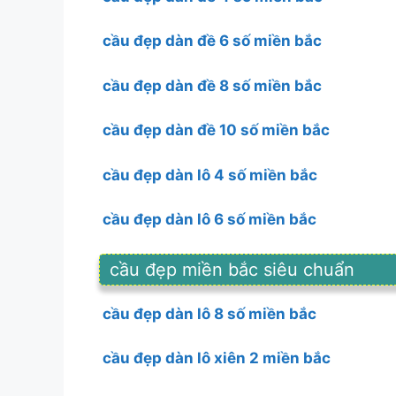
cầu đẹp dàn đề 6 số miền bắc
cầu đẹp dàn đề 8 số miền bắc
cầu đẹp dàn đề 10 số miền bắc
cầu đẹp dàn lô 4 số miền bắc
cầu đẹp dàn lô 6 số miền bắc
cầu đẹp miền bắc siêu chuẩn
cầu đẹp dàn lô 8 số miền bắc
cầu đẹp dàn lô xiên 2 miền bắc