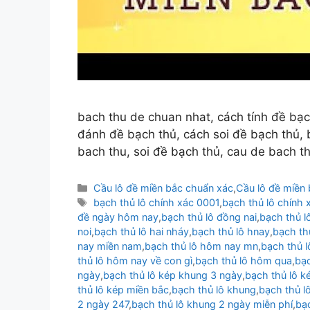
bach thu de chuan nhat, cách tính đề bạc
đánh đề bạch thủ, cách soi đề bạch thủ, 
bach thu, soi đề bạch thủ, cau de bach t
Danh
Cầu lô đề miền bắc chuẩn xác
,
Cầu lô đề miền 
mục
Thẻ
bạch thủ lô chính xác 0001
,
bạch thủ lô chính 
đề ngày hôm nay
,
bạch thủ lô đồng nai
,
bạch thủ l
noi
,
bạch thủ lô hai nháy
,
bạch thủ lô hnay
,
bạch th
nay miền nam
,
bạch thủ lô hôm nay mn
,
bạch thủ l
thủ lô hôm nay về con gì
,
bạch thủ lô hôm qua
,
bạc
ngày
,
bạch thủ lô kép khung 3 ngày
,
bạch thủ lô k
thủ lô kép miền bắc
,
bạch thủ lô khung
,
bạch thủ l
2 ngày 247
,
bạch thủ lô khung 2 ngày miễn phí
,
bạ