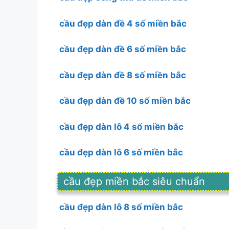
cầu đẹp dàn đề 4 số miền bắc
cầu đẹp dàn đề 6 số miền bắc
cầu đẹp dàn đề 8 số miền bắc
cầu đẹp dàn đề 10 số miền bắc
cầu đẹp dàn lô 4 số miền bắc
cầu đẹp dàn lô 6 số miền bắc
cầu đẹp miền bắc siêu chuẩn
cầu đẹp dàn lô 8 số miền bắc