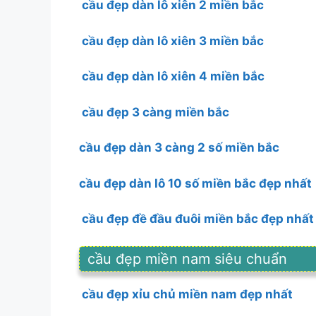
cầu đẹp dàn lô xiên 2 miền bắc
cầu đẹp dàn lô xiên 3 miền bắc
cầu đẹp dàn lô xiên 4 miền bắc
cầu đẹp 3 càng miền bắc
cầu đẹp dàn 3 càng 2 số miền bắc
cầu đẹp dàn lô 10 số miền bắc đẹp nhất
cầu đẹp đề đầu đuôi miền bắc đẹp nhất
cầu đẹp miền nam siêu chuẩn
cầu đẹp xỉu chủ miền nam đẹp nhất