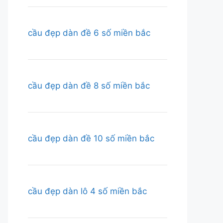
cầu đẹp dàn đề 6 số miền bắc
cầu đẹp dàn đề 8 số miền bắc
cầu đẹp dàn đề 10 số miền bắc
cầu đẹp dàn lô 4 số miền bắc