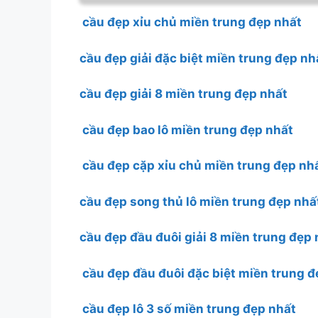
cầu đẹp xỉu chủ miền trung đẹp nhất
cầu đẹp giải đặc biệt miền trung đẹp nh
cầu đẹp giải 8 miền trung đẹp nhất
cầu đẹp bao lô miền trung đẹp nhất
cầu đẹp cặp xỉu chủ miền trung đẹp nh
cầu đẹp song thủ lô miền trung đẹp nhấ
cầu đẹp đầu đuôi giải 8 miền trung đẹp 
cầu đẹp đầu đuôi đặc biệt miền trung đ
cầu đẹp lô 3 số miền trung đẹp nhất