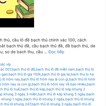
h thủ, cầu lô đề bạch thủ chính xác 100, cách
bắt bạch thủ đề, cầu bạch thủ đề, đề bạch thủ, de
hu, so de bach thu, cầu …
Đọc tiếp
bắc víp
xác 007
,
bạch thủ lô đề
,
bạch thủ lô đề miền nam
,
bạch thủ lô
ô gan
,
bạch thủ lô gia 100k
,
bạch thủ lô gia lai
,
bach thu lo ha
ủ lô hôm nay
,
bạch thủ lô hôm nay là con gì
,
bạch thủ lô hôm
ô hôm nay ra con gì
,
bạch thủ lô hôm nay về bao nhiêu
,
bạch
h thủ lô huế
,
bạch thủ lô kép
,
bạch thủ lô kép khung 2
ép khung 3 ngày 3 miền
,
bạch thủ lô kép khung 5 ngày
,
bạch
ô khung 1 ngày
,
bạch thủ lô khung 2 ngày
,
bạch thủ lô khung
ch thủ lô khung 247
,
bạch thủ lô khung 3 ngày
,
bạch thủ lô