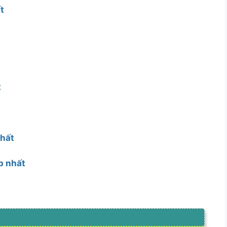
t
t
nhất
p nhất