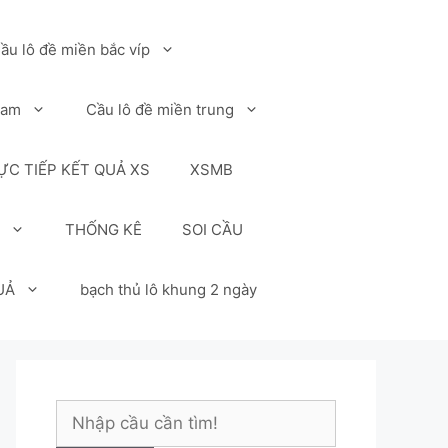
ầu lô đề miền bắc víp
nam
Cầu lô đề miền trung
ỰC TIẾP KẾT QUẢ XS
XSMB
THỐNG KÊ
SOI CẦU
UẢ
bạch thủ lô khung 2 ngày