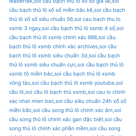
leadertek
,
soi cầu bạch thủ lô xổ số gia lai
,
soi
cầu bạch thủ lô xổ số miền bắc kê
,
soi cầu bạch
thủ lô xổ số siêu chuẩn 56
,
soi cau bach thu lo
xsmb 3 ngay
,
soi cầu bạch thủ lô xsmb 4 số
,
soi
cầu bạch thủ lô xsmb chính xác 888
,
soi cầu
bạch thủ lô xsmb chính xác archives
,
soi cầu
bạch thủ lô xsmb siêu chuẩn 3d
,
soi cầu bạch
thủ lô xsmb siêu chuẩn cực
,
soi cầu bạch thủ lô
xsmb tô miền bắc
,
soi cầu bạch thủ lô xsmb
vũng tàu
,
soi cầu bạch thủ lô xsmb youtube
,
soi
cầu lô
,
soi cầu lô bạch thủ xsmb
,
soi cau lo chinh
xac nhat mien bac
,
soi cầu siêu chuẩn 24h xổ số
miền bắc
,
soi cầu song thủ lô chính xác âm
,
soi
cầu song thủ lô chính xác gan đặc biệt
,
soi cầu
song thủ lô chính xác phần mềm
,
soi cầu song