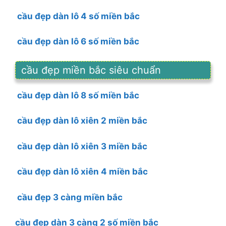
cầu đẹp dàn lô 4 số miền bắc
cầu đẹp dàn lô 6 số miền bắc
cầu đẹp miền bắc siêu chuẩn
cầu đẹp dàn lô 8 số miền bắc
cầu đẹp dàn lô xiên 2 miền bắc
cầu đẹp dàn lô xiên 3 miền bắc
cầu đẹp dàn lô xiên 4 miền bắc
cầu đẹp 3 càng miền bắc
cầu đẹp dàn 3 càng 2 số miền bắc