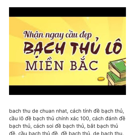
bach thu de chuan nhat, cách tính đề bạch thủ,
cầu lô đề bạch thủ chính xác 100, cách đánh đề
bạch thủ, cách soi đề bạch thủ, bắt bạch thủ
đề, cầu bạch thủ đề, đề bạch thủ, de bach thu,