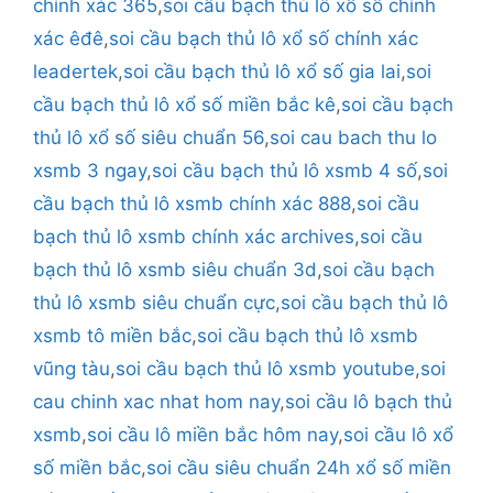
chính xác 365
,
soi cầu bạch thủ lô xổ số chính
xác êđê
,
soi cầu bạch thủ lô xổ số chính xác
leadertek
,
soi cầu bạch thủ lô xổ số gia lai
,
soi
cầu bạch thủ lô xổ số miền bắc kê
,
soi cầu bạch
thủ lô xổ số siêu chuẩn 56
,
soi cau bach thu lo
xsmb 3 ngay
,
soi cầu bạch thủ lô xsmb 4 số
,
soi
cầu bạch thủ lô xsmb chính xác 888
,
soi cầu
bạch thủ lô xsmb chính xác archives
,
soi cầu
bạch thủ lô xsmb siêu chuẩn 3d
,
soi cầu bạch
thủ lô xsmb siêu chuẩn cực
,
soi cầu bạch thủ lô
xsmb tô miền bắc
,
soi cầu bạch thủ lô xsmb
vũng tàu
,
soi cầu bạch thủ lô xsmb youtube
,
soi
cau chinh xac nhat hom nay
,
soi cầu lô bạch thủ
xsmb
,
soi cầu lô miền bắc hôm nay
,
soi cầu lô xổ
số miền bắc
,
soi cầu siêu chuẩn 24h xổ số miền