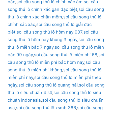
bắc
,
soi cầu song thủ lô chính xác âm
,
soi cầu
song thủ lô chính xác gan đặc biệt
,
soi cầu song
thủ lô chính xác phần mềm
,
soi cầu song thủ lô
chính xác xác
,
soi cầu song thủ lô giải đặc
biệt
,
soi cầu song thủ lô hôm nay 007
,
soi cầu
song thủ lô hôm nay khung 3 ngày
,
soi cầu song
thủ lô miền bắc 7 ngày
,
soi cầu song thủ lô miền
bắc 99 ngày
,
soi cầu song thủ lô miễn phí 68
,
soi
cầu song thủ lô miễn phí bắc hôm nay
,
soi cầu
song thủ lô miễn phí không
,
soi cầu song thủ lô
miễn phí nay
,
soi cầu song thủ lô miễn phí theo
ngày
,
soi cầu song thủ lô quang hải
,
soi cầu song
thủ lô siêu chuẩn 4 số
,
soi cầu song thủ lô siêu
chuẩn indonesia
,
soi cầu song thủ lô siêu chuẩn
usa
,
soi cầu song thủ lô xsmb 366
,
soi cầu song