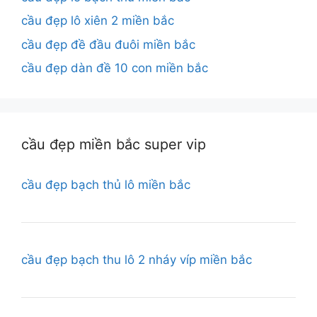
cầu đẹp lô xiên 2 miền bắc
cầu đẹp đề đầu đuôi miền bắc
cầu đẹp dàn đề 10 con miền bắc
cầu đẹp miền bắc super vip
cầu đẹp bạch thủ lô miền bắc
cầu đẹp bạch thu lô 2 nháy víp miền bắc