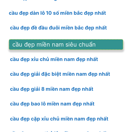
cầu đẹp dàn lô 10 số miền bắc đẹp nhất
cầu đẹp đề đầu đuôi miền bắc đẹp nhất
cầu đẹp miền nam siêu chuẩn
cầu đẹp xỉu chủ miền nam đẹp nhất
cầu đẹp giải đặc biệt miền nam đẹp nhất
cầu đẹp giải 8 miền nam đẹp nhất
cầu đẹp bao lô miền nam đẹp nhất
cầu đẹp cặp xỉu chủ miền nam đẹp nhất