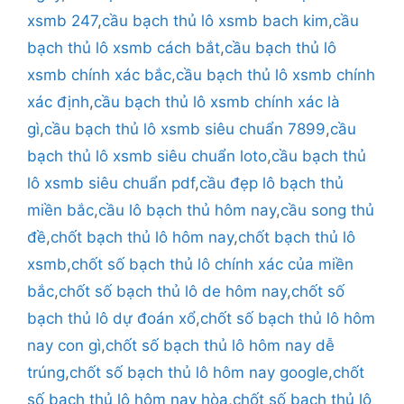
xsmb 247
,
cầu bạch thủ lô xsmb bach kim
,
cầu
bạch thủ lô xsmb cách bắt
,
cầu bạch thủ lô
xsmb chính xác bắc
,
cầu bạch thủ lô xsmb chính
xác định
,
cầu bạch thủ lô xsmb chính xác là
gì
,
cầu bạch thủ lô xsmb siêu chuẩn 7899
,
cầu
bạch thủ lô xsmb siêu chuẩn loto
,
cầu bạch thủ
lô xsmb siêu chuẩn pdf
,
cầu đẹp lô bạch thủ
miền bắc
,
cầu lô bạch thủ hôm nay
,
cầu song thủ
đề
,
chốt bạch thủ lô hôm nay
,
chốt bạch thủ lô
xsmb
,
chốt số bạch thủ lô chính xác của miền
bắc
,
chốt số bạch thủ lô de hôm nay
,
chốt số
bạch thủ lô dự đoán xổ
,
chốt số bạch thủ lô hôm
nay con gì
,
chốt số bạch thủ lô hôm nay dễ
trúng
,
chốt số bạch thủ lô hôm nay google
,
chốt
số bạch thủ lô hôm nay hòa
,
chốt số bạch thủ lô