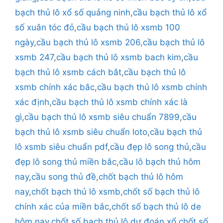
bạch thủ lô xổ số quảng ninh
,
cầu bạch thủ lô xổ
số xuân tóc đỏ
,
cầu bạch thủ lô xsmb 100
ngày
,
cầu bạch thủ lô xsmb 206
,
cầu bạch thủ lô
xsmb 247
,
cầu bạch thủ lô xsmb bach kim
,
cầu
bạch thủ lô xsmb cách bắt
,
cầu bạch thủ lô
xsmb chính xác bắc
,
cầu bạch thủ lô xsmb chính
xác định
,
cầu bạch thủ lô xsmb chính xác là
gì
,
cầu bạch thủ lô xsmb siêu chuẩn 7899
,
cầu
bạch thủ lô xsmb siêu chuẩn loto
,
cầu bạch thủ
lô xsmb siêu chuẩn pdf
,
cầu đẹp lô song thủ
,
cầu
đẹp lô song thủ miền bắc
,
cầu lô bạch thủ hôm
nay
,
cầu song thủ đề
,
chốt bạch thủ lô hôm
nay
,
chốt bạch thủ lô xsmb
,
chốt số bạch thủ lô
chính xác của miền bắc
,
chốt số bạch thủ lô de
hôm nay
,
chốt số bạch thủ lô dự đoán xổ
,
chốt số