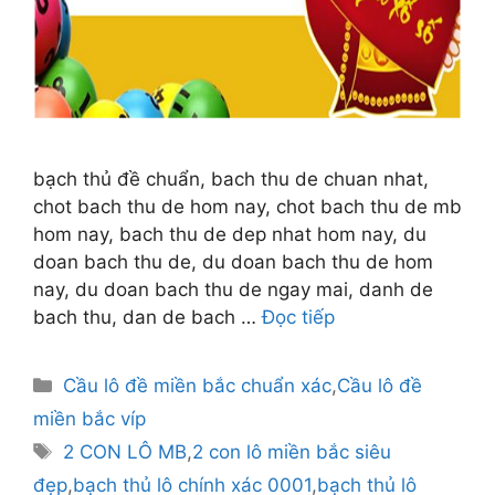
bạch thủ đề chuẩn, bach thu de chuan nhat,
chot bach thu de hom nay, chot bach thu de mb
hom nay, bach thu de dep nhat hom nay, du
doan bach thu de, du doan bach thu de hom
nay, du doan bach thu de ngay mai, danh de
bach thu, dan de bach …
Đọc tiếp
Danh
Cầu lô đề miền bắc chuẩn xác
,
Cầu lô đề
mục
miền bắc víp
Thẻ
2 CON LÔ MB
,
2 con lô miền bắc siêu
đẹp
,
bạch thủ lô chính xác 0001
,
bạch thủ lô