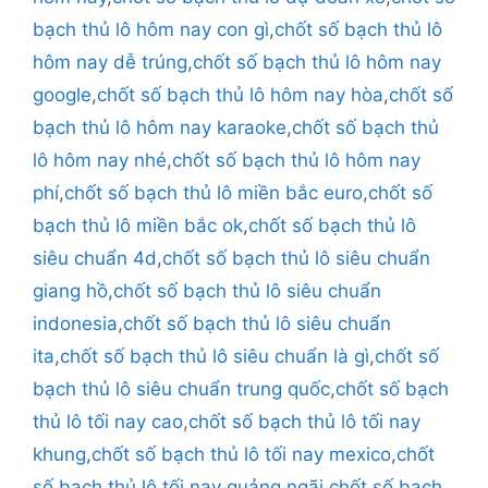
bạch thủ lô hôm nay con gì
,
chốt số bạch thủ lô
hôm nay dễ trúng
,
chốt số bạch thủ lô hôm nay
google
,
chốt số bạch thủ lô hôm nay hòa
,
chốt số
bạch thủ lô hôm nay karaoke
,
chốt số bạch thủ
lô hôm nay nhé
,
chốt số bạch thủ lô hôm nay
phí
,
chốt số bạch thủ lô miền bắc euro
,
chốt số
bạch thủ lô miền bắc ok
,
chốt số bạch thủ lô
siêu chuẩn 4d
,
chốt số bạch thủ lô siêu chuẩn
giang hồ
,
chốt số bạch thủ lô siêu chuẩn
indonesia
,
chốt số bạch thủ lô siêu chuẩn
ita
,
chốt số bạch thủ lô siêu chuẩn là gì
,
chốt số
bạch thủ lô siêu chuẩn trung quốc
,
chốt số bạch
thủ lô tối nay cao
,
chốt số bạch thủ lô tối nay
khung
,
chốt số bạch thủ lô tối nay mexico
,
chốt
số bạch thủ lô tối nay quảng ngãi
,
chốt số bạch