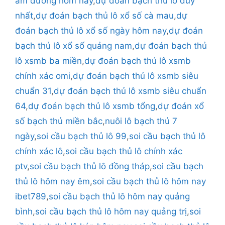
âm dương hôm nay
,
dự đoán bạch thủ lô duy
nhất
,
dự đoán bạch thủ lô xổ số cà mau
,
dự
đoán bạch thủ lô xổ số ngày hôm nay
,
dự đoán
bạch thủ lô xổ số quảng nam
,
dự đoán bạch thủ
lô xsmb ba miền
,
dự đoán bạch thủ lô xsmb
chính xác omi
,
dự đoán bạch thủ lô xsmb siêu
chuẩn 31
,
dự đoán bạch thủ lô xsmb siêu chuẩn
64
,
dự đoán bạch thủ lô xsmb tổng
,
dự đoán xổ
số bạch thủ miền bắc
,
nuôi lô bạch thủ 7
ngày
,
soi cầu bạch thủ lô 99
,
soi cầu bạch thủ lô
chính xác lô
,
soi cầu bạch thủ lô chính xác
ptv
,
soi cầu bạch thủ lô đồng tháp
,
soi cầu bạch
thủ lô hôm nay êm
,
soi cầu bạch thủ lô hôm nay
ibet789
,
soi cầu bạch thủ lô hôm nay quảng
bình
,
soi cầu bạch thủ lô hôm nay quảng trị
,
soi