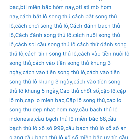
bac
,
btl miền bắc hôm nay
,
btl stl mb hom
nay
,
cách bắt lô song thủ
,
cách bắt song thủ
lô
,
cách chơi song thủ lô
,
Cách đánh bạch thủ
lô
,
Cách đánh song thủ lô
,
cách nuôi song thủ
lô
,
cách soi cầu song thủ lô
,
cách thử đánh song
thủ lô
,
cách tính song thủ lô
,
cách vào tiền nuôi lô
song thủ
,
cách vào tiền song thủ khung 3
ngày
,
cách vào tiền song thủ lô
,
cách vào tiền
song thủ lô khung 3 ngày
,
cách vào tiền song
thủ lô khung 5 ngày
,
Cao thủ chốt số
,
cặp lô
,
cặp
lô mb
,
cap lo mien bac
,
Cặp lô song thủ
,
cap lo
song thu dep nhat hom nay
,
cầu bạch thủ lô
indonesia
,
cầu bạch thủ lô miền bắc 88
,
cầu
bạch thủ lô xổ số 999
,
cầu bạch thủ lô xổ số an
giang
,
cầu bạch thủ lô xổ số miền bắc uy tín
,
cầu