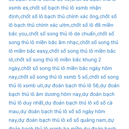
xsmb es
,
chốt số bạch thủ lô xsmb nhận
định
,
chốt số lô bạch thủ chính xác ông
,
chốt số
lô bạch thủ chính xác uitm
,
chốt số lô đề miền
bắc you
,
chốt số song thủ lô de chuẩn
,
chốt số
song thủ lô miền bắc âm nhạc
,
chốt số song thủ
lô miền bắc easy
,
chốt số song thủ lô miền bắc
id
,
chốt số song thủ lô miền bắc khung 2
ngày
,
chốt số song thủ lô miền bắc ngày hôm
nay
,
chốt số song thủ lô xsmb 5 số
,
chốt số song
thủ lô xsmb uit
,
dự đoán bạch thủ lô 56
,
dự đoán
bạch thủ lô âm dương hôm nay
,
dự đoán bạch
thủ lô duy nhất
,
dự đoán bạch thủ lô xổ số cà
mau
,
dự đoán bạch thủ lô xổ số ngày hôm
nay
,
dự đoán bạch thủ lô xổ số quảng nam
,
dự
đoán bạch thủ lô xsmb ba miền
,
dự đoán bạch