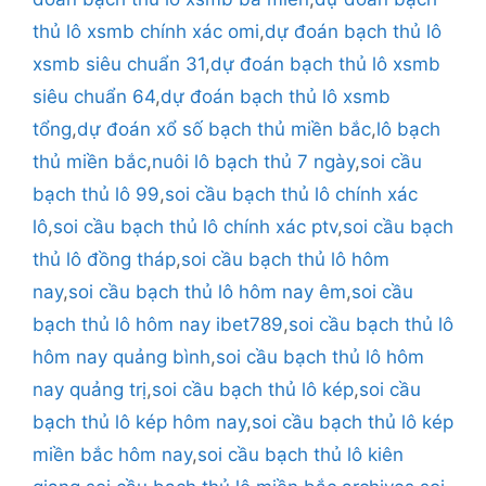
thủ lô xsmb chính xác omi
,
dự đoán bạch thủ lô
xsmb siêu chuẩn 31
,
dự đoán bạch thủ lô xsmb
siêu chuẩn 64
,
dự đoán bạch thủ lô xsmb
tổng
,
dự đoán xổ số bạch thủ miền bắc
,
lô bạch
thủ miền bắc
,
nuôi lô bạch thủ 7 ngày
,
soi cầu
bạch thủ lô 99
,
soi cầu bạch thủ lô chính xác
lô
,
soi cầu bạch thủ lô chính xác ptv
,
soi cầu bạch
thủ lô đồng tháp
,
soi cầu bạch thủ lô hôm
nay
,
soi cầu bạch thủ lô hôm nay êm
,
soi cầu
bạch thủ lô hôm nay ibet789
,
soi cầu bạch thủ lô
hôm nay quảng bình
,
soi cầu bạch thủ lô hôm
nay quảng trị
,
soi cầu bạch thủ lô kép
,
soi cầu
bạch thủ lô kép hôm nay
,
soi cầu bạch thủ lô kép
miền bắc hôm nay
,
soi cầu bạch thủ lô kiên