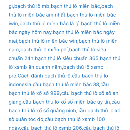
gì
,
bạch thủ lô mb
,
bạch thủ lô miền bắc
,
bạch
thủ lô miền bắc âm nhất
,
bạch thủ lô miền bắc
iwin
,
bạch thủ lô miền bắc là gì
,
bạch thủ lô miền
bắc ngày hôm nay
,
bạch thủ lô miền bắc ngày
mai
,
bạch thủ lô miền bắc win
,
bạch thủ lô miền
nam
,
bạch thủ lô miễn phí
,
bạch thủ lô siêu
chuẩn 24h
,
bạch thủ lô siêu chuẩn 365
,
bạch thủ
lô xsmb ăn quanh năm
,
bạch thủ lô xsmb
pro
,
Cách đánh bạch thủ lô
,
cầu bạch thủ lô
indonesia
,
cầu bạch thủ lô miền bắc 88
,
cầu
bạch thủ lô xổ số 999
,
cầu bạch thủ lô xổ số an
giang
,
cầu bạch thủ lô xổ số miền bắc uy tín
,
cầu
bạch thủ lô xổ số quảng ninh
,
cầu bạch thủ lô xổ
số xuân tóc đỏ
,
cầu bạch thủ lô xsmb 100
ngày
,
cầu bạch thủ lô xsmb 206
,
cầu bạch thủ lô