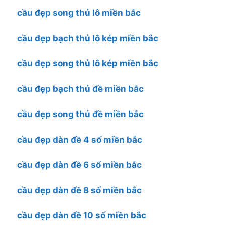
cầu đẹp song thủ lô miền bắc
cầu đẹp bạch thủ lô kép miền bắc
cầu đẹp song thủ lô kép miền bắc
cầu đẹp bạch thủ đề miền bắc
cầu đẹp song thủ đề miền bắc
cầu đẹp dàn đề 4 số miền bắc
cầu đẹp dàn đề 6 số miền bắc
cầu đẹp dàn đề 8 số miền bắc
cầu đẹp dàn đề 10 số miền bắc