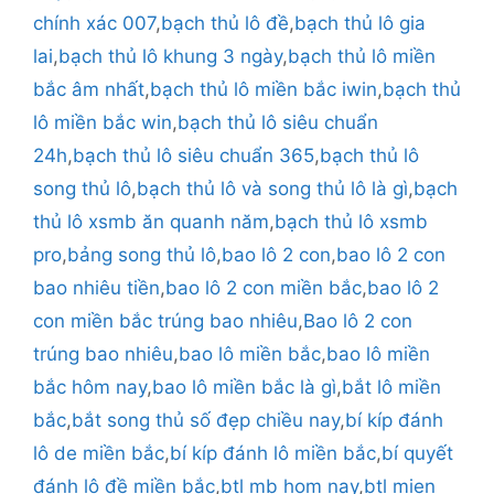
chính xác 007
,
bạch thủ lô đề
,
bạch thủ lô gia
lai
,
bạch thủ lô khung 3 ngày
,
bạch thủ lô miền
bắc âm nhất
,
bạch thủ lô miền bắc iwin
,
bạch thủ
lô miền bắc win
,
bạch thủ lô siêu chuẩn
24h
,
bạch thủ lô siêu chuẩn 365
,
bạch thủ lô
song thủ lô
,
bạch thủ lô và song thủ lô là gì
,
bạch
thủ lô xsmb ăn quanh năm
,
bạch thủ lô xsmb
pro
,
bảng song thủ lô
,
bao lô 2 con
,
bao lô 2 con
bao nhiêu tiền
,
bao lô 2 con miền bắc
,
bao lô 2
con miền bắc trúng bao nhiêu
,
Bao lô 2 con
trúng bao nhiêu
,
bao lô miền bắc
,
bao lô miền
bắc hôm nay
,
bao lô miền bắc là gì
,
bắt lô miền
bắc
,
bắt song thủ số đẹp chiều nay
,
bí kíp đánh
lô de miền bắc
,
bí kíp đánh lô miền bắc
,
bí quyết
đánh lô đề miền bắc
,
btl mb hom nay
,
btl mien