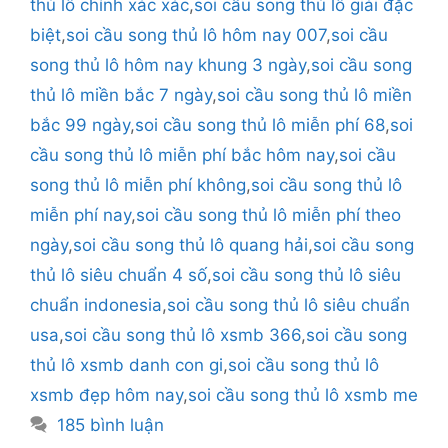
thủ lô chính xác xác
,
soi cầu song thủ lô giải đặc
biệt
,
soi cầu song thủ lô hôm nay 007
,
soi cầu
song thủ lô hôm nay khung 3 ngày
,
soi cầu song
thủ lô miền bắc 7 ngày
,
soi cầu song thủ lô miền
bắc 99 ngày
,
soi cầu song thủ lô miễn phí 68
,
soi
cầu song thủ lô miễn phí bắc hôm nay
,
soi cầu
song thủ lô miễn phí không
,
soi cầu song thủ lô
miễn phí nay
,
soi cầu song thủ lô miễn phí theo
ngày
,
soi cầu song thủ lô quang hải
,
soi cầu song
thủ lô siêu chuẩn 4 số
,
soi cầu song thủ lô siêu
chuẩn indonesia
,
soi cầu song thủ lô siêu chuẩn
usa
,
soi cầu song thủ lô xsmb 366
,
soi cầu song
thủ lô xsmb danh con gi
,
soi cầu song thủ lô
xsmb đẹp hôm nay
,
soi cầu song thủ lô xsmb me
185 bình luận