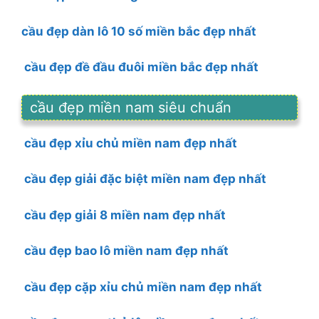
cầu đẹp dàn lô 10 số miền bắc đẹp nhất
cầu đẹp đề đầu đuôi miền bắc đẹp nhất
cầu đẹp miền nam siêu chuẩn
cầu đẹp xỉu chủ miền nam đẹp nhất
cầu đẹp giải đặc biệt miền nam đẹp nhất
cầu đẹp giải 8 miền nam đẹp nhất
cầu đẹp bao lô miền nam đẹp nhất
cầu đẹp cặp xỉu chủ miền nam đẹp nhất