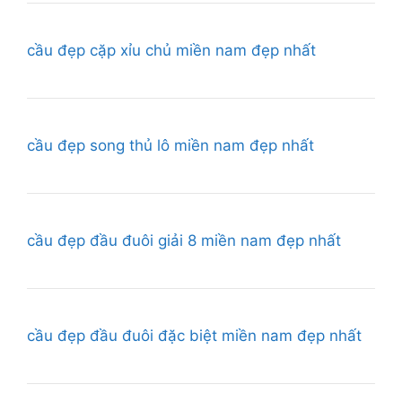
cầu đẹp cặp xỉu chủ miền nam đẹp nhất
cầu đẹp song thủ lô miền nam đẹp nhất
cầu đẹp đầu đuôi giải 8 miền nam đẹp nhất
cầu đẹp đầu đuôi đặc biệt miền nam đẹp nhất