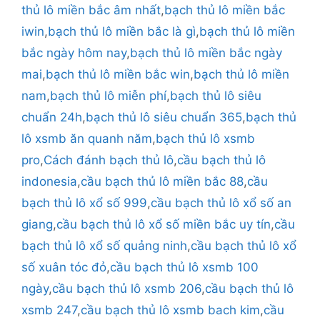
thủ lô miền bắc âm nhất
,
bạch thủ lô miền bắc
iwin
,
bạch thủ lô miền bắc là gì
,
bạch thủ lô miền
bắc ngày hôm nay
,
bạch thủ lô miền bắc ngày
mai
,
bạch thủ lô miền bắc win
,
bạch thủ lô miền
nam
,
bạch thủ lô miễn phí
,
bạch thủ lô siêu
chuẩn 24h
,
bạch thủ lô siêu chuẩn 365
,
bạch thủ
lô xsmb ăn quanh năm
,
bạch thủ lô xsmb
pro
,
Cách đánh bạch thủ lô
,
cầu bạch thủ lô
indonesia
,
cầu bạch thủ lô miền bắc 88
,
cầu
bạch thủ lô xổ số 999
,
cầu bạch thủ lô xổ số an
giang
,
cầu bạch thủ lô xổ số miền bắc uy tín
,
cầu
bạch thủ lô xổ số quảng ninh
,
cầu bạch thủ lô xổ
số xuân tóc đỏ
,
cầu bạch thủ lô xsmb 100
ngày
,
cầu bạch thủ lô xsmb 206
,
cầu bạch thủ lô
xsmb 247
,
cầu bạch thủ lô xsmb bach kim
,
cầu