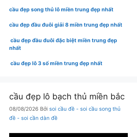
cầu đẹp song thủ lô miền trung đẹp nhất
cầu đẹp đầu đuôi giải 8 miền trung đẹp nhất
cầu đẹp đầu đuôi đặc biệt miền trung đẹp
nhất
cầu đẹp lô 3 số miền trung đẹp nhất
cầu đẹp lô bạch thủ miền bắc
08/08/2026
Bởi
soi cầu đề - soi cầu song thủ
đề - soi cần dàn đề