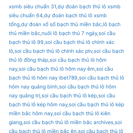
xsmb siêu chuẩn 31
,
dự đoán bạch thủ lô xsmb
siêu chuẩn 64
,
dự đoán bạch thủ lô xsmb
tổng
,
dự đoán xổ số bạch thủ miền bắc
,
lô bạch
thủ miền bắc
,
nuôi lô bạch thủ 7 ngày
,
soi cầu
bạch thủ lô 99
,
soi cầu bạch thủ lô chính xác
lô
,
soi cầu bạch thủ lô chính xác ptv
,
soi cầu bạch
thủ lô đồng tháp
,
soi cầu bạch thủ lô hôm
nay
,
soi cầu bạch thủ lô hôm nay êm
,
soi cầu
bạch thủ lô hôm nay ibet789
,
soi cầu bạch thủ lô
hôm nay quảng bình
,
soi cầu bạch thủ lô hôm
nay quảng trị
,
soi cầu bạch thủ lô kép
,
soi cầu
bạch thủ lô kép hôm nay
,
soi cầu bạch thủ lô kép
miền bắc hôm nay
,
soi cầu bạch thủ lô kiên
giang
,
soi cầu bạch thủ lô miền bắc archives
,
soi
cầu bạch thủ lô miền bắc ên
,
soi cầu bạch thủ lô