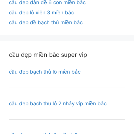
cầu đẹp dàn đề 6 con miền bắc
cầu đẹp lô xiên 3 miền bắc
cầu đẹp đề bạch thủ miền bắc
cầu đẹp miền bắc super vip
cầu đẹp bạch thủ lô miền bắc
cầu đẹp bạch thu lô 2 nháy víp miền bắc