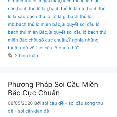
gì
,
bạch thủ lô là giải mấy
,
bạch thủ lô là giải
nào
,
bạch thủ lô là j
,
bạch thủ lô là ntn
,
bạch thủ
lô là sao
,
bạch thủ lô lót là gì
,
bạch thủ lô
mb
,
bạch thủ lô miền bắc
,
Bí quyết soi cầu lô
bạch thủ miền Bắc
,
Bí quyết soi cầu lô bạch thủ
miền Bắc chốt số cực chuẩn
,
Ý nghĩa những
thuật ngữ về “soi cầu lô bạch thủ”
2 bình luận
Phương Pháp Soi Cầu Miền
Bắc Cực Chuẩn
08/05/2026
Bởi
soi cầu đề - soi cầu song thủ
đề - soi cần dàn đề