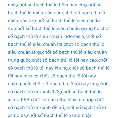
nhé
,
chốt số bạch thủ lô hôm nay phí
,
chốt số
bạch thủ lô miền bắc euro
,
chốt số bạch thủ lô
miền bắc ok
,
chốt số bạch thủ lô siêu chuẩn
4d
,
chốt số bạch thủ lô siêu chuẩn giang hồ
,
chốt
số bạch thủ lô siêu chuẩn indonesia
,
chốt số
bạch thủ lô siêu chuẩn ita
,
chốt số bạch thủ lô
siêu chuẩn là gì
,
chốt số bạch thủ lô siêu chuẩn
trung quốc
,
chốt số bạch thủ lô tối nay cao
,
chốt
số bạch thủ lô tối nay khung
,
chốt số bạch thủ lô
tối nay mexico
,
chốt số bạch thủ lô tối nay
quảng ngãi
,
chốt số bạch thủ lô tối nay tàu
,
chốt
số bạch thủ lô xsmb 123
,
chốt số bạch thủ lô
xsmb 999
,
chốt số bạch thủ lô xsmb app
,
chốt
số bạch thủ lô xsmb đề xổ
,
chốt số bạch thủ lô
xsmb es
,
chốt số bạch thủ lô xsmb nhận