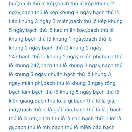
huế
,
bạch thủ lô kép
,
bạch thủ lô kép khung 2
ngày
,
bạch thủ lô kép khung 3 ngày
,
bạch thủ lô
kép khung 3 ngày 3 miền
,
bạch thủ lô kép khung
5 ngày
,
bạch thủ lô kép miền bắc
,
bạch thủ lô
khung
,
bạch thủ lô khung 1 ngày
,
bạch thủ lô
khung 2 ngày
,
bạch thủ lô khung 2 ngày
247
,
bạch thủ lô khung 2 ngày miễn phí
,
bạch thủ
lô khung 247
,
bạch thủ lô khung 3 ngày
,
bạch thủ
lô khung 3 ngày chuẩn
,
bạch thủ lô khung 3
ngày miễn phí
,
bạch thủ lô khung 3 ngày rồng
bạch kim
,
bạch thủ lô khung 5 ngày
,
bạch thủ lô
kiên giang
,
Bạch thủ lô là gì
,
bạch thủ lô là giải
mấy
,
bạch thủ lô là giải nào
,
bạch thủ lô là j
,
bạch
thủ lô là ntn
,
bạch thủ lô là sao
,
bạch thủ lô lót là
gì
,
bạch thủ lô mb
,
bạch thủ lô miền bắc
,
bạch