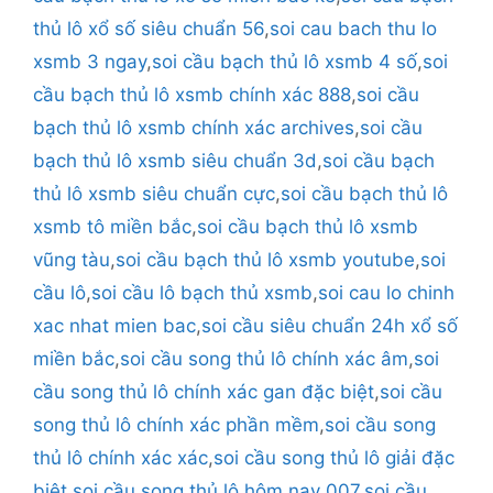
thủ lô xổ số siêu chuẩn 56
,
soi cau bach thu lo
xsmb 3 ngay
,
soi cầu bạch thủ lô xsmb 4 số
,
soi
cầu bạch thủ lô xsmb chính xác 888
,
soi cầu
bạch thủ lô xsmb chính xác archives
,
soi cầu
bạch thủ lô xsmb siêu chuẩn 3d
,
soi cầu bạch
thủ lô xsmb siêu chuẩn cực
,
soi cầu bạch thủ lô
xsmb tô miền bắc
,
soi cầu bạch thủ lô xsmb
vũng tàu
,
soi cầu bạch thủ lô xsmb youtube
,
soi
cầu lô
,
soi cầu lô bạch thủ xsmb
,
soi cau lo chinh
xac nhat mien bac
,
soi cầu siêu chuẩn 24h xổ số
miền bắc
,
soi cầu song thủ lô chính xác âm
,
soi
cầu song thủ lô chính xác gan đặc biệt
,
soi cầu
song thủ lô chính xác phần mềm
,
soi cầu song
thủ lô chính xác xác
,
soi cầu song thủ lô giải đặc
biệt
,
soi cầu song thủ lô hôm nay 007
,
soi cầu