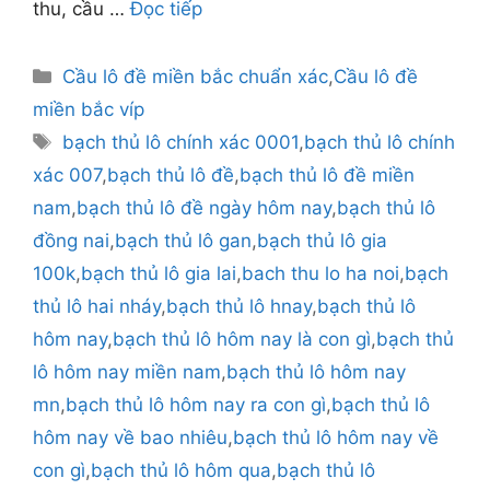
thu, cầu …
Đọc tiếp
Danh
Cầu lô đề miền bắc chuẩn xác
,
Cầu lô đề
mục
miền bắc víp
Thẻ
bạch thủ lô chính xác 0001
,
bạch thủ lô chính
xác 007
,
bạch thủ lô đề
,
bạch thủ lô đề miền
nam
,
bạch thủ lô đề ngày hôm nay
,
bạch thủ lô
đồng nai
,
bạch thủ lô gan
,
bạch thủ lô gia
100k
,
bạch thủ lô gia lai
,
bach thu lo ha noi
,
bạch
thủ lô hai nháy
,
bạch thủ lô hnay
,
bạch thủ lô
hôm nay
,
bạch thủ lô hôm nay là con gì
,
bạch thủ
lô hôm nay miền nam
,
bạch thủ lô hôm nay
mn
,
bạch thủ lô hôm nay ra con gì
,
bạch thủ lô
hôm nay về bao nhiêu
,
bạch thủ lô hôm nay về
con gì
,
bạch thủ lô hôm qua
,
bạch thủ lô