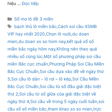
hiệu …
Đọc tiếp
Danh
Sổ mơ lô đề 3 miền
mục
Thẻ
bạch thủ lô miền bắc
,
Cách soi cầu XSMB
VIP hay nhất 2020
,
Chọn lô nuôi
,
du doan
mien
,
du doan xo so hom nay
,
kết quả xổ số
miền bắc ngày hôm nay
,
Không nên theo quá
nhiều số cùng lúc
,
Một số phương pháp soi cầu
miền Bắc cực chuẩn
,
Phương Pháp Soi Cầu Miền
Bắc Cực Chuẩn
,
Soi cầu dựa vào đề về ngày thứ
5
,
Soi cầu lô dàn – lô rơi – lô kép
,
Soi Cầu Miền
Bắc Cực Chuẩn
,
Soi cầu từ số đầu giải đặc biệt
thứ 2
,
Soi cầu từ số giữa của giải đặc biệt về
ngày thứ 4
,
Soi cầu về trong 5 ngày cuối tuần
,
soi
cầu xổ số miền bắc
,
tham khao xo so mien
,
trực