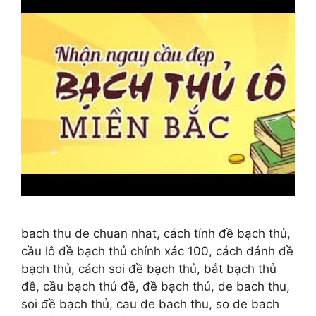
bach thu de chuan nhat, cách tính đề bạch thủ,
cầu lô đề bạch thủ chính xác 100, cách đánh đề
bạch thủ, cách soi đề bạch thủ, bắt bạch thủ
đề, cầu bạch thủ đề, đề bạch thủ, de bach thu,
soi đề bạch thủ, cau de bach thu, so de bach