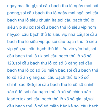
ngày mai ăn gì
,
soi cầu bạch thủ lô ngày mai hải
phòng
,
soi cầu bạch thủ lô ngày mai ngãi
,
soi cầu
bạch thủ lô siêu chuẩn ita
,
soi cầu bạch thủ lô
siêu vip âu cơ
,
soi cầu bạch thủ lô siêu vip hom
nay
,
soi cầu bạch thủ lô siêu vip nhà cái
,
soi cầu
bạch thủ lô siêu vip qq
,
soi cầu bạch thủ lô siêu
vip yên
,
soi cầu bạch thủ lô siêu vip yên bái
,
soi
cầu bạch thủ lô uk
,
soi cầu bạch thủ lô xổ số
123
,
soi cầu bạch thủ lô xổ số 3 càng
,
soi cầu
bạch thủ lô xổ số 56 miền bắc
,
soi cầu bạch thủ
lô xổ số ăn giang
,
soi cầu bạch thủ lô xổ số
chính xác 365
,
soi cầu bạch thủ lô xổ số chính
xác êđê
,
soi cầu bạch thủ lô xổ số chính xác
leadertek
,
soi cầu bạch thủ lô xổ số gia lai
,
soi
cầu bạch thủ lô xổ số miền bắc kê
,
soi cầu bạch