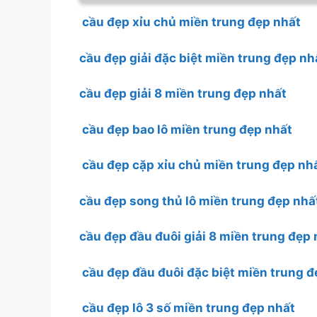
cầu đẹp xỉu chủ miền trung đẹp nhất
cầu đẹp giải đặc biệt miền trung đẹp nh
cầu đẹp giải 8 miền trung đẹp nhất
cầu đẹp bao lô miền trung đẹp nhất
cầu đẹp cặp xỉu chủ miền trung đẹp nh
cầu đẹp song thủ lô miền trung đẹp nhấ
cầu đẹp đầu đuôi giải 8 miền trung đẹp 
cầu đẹp đầu đuôi đặc biệt miền trung đ
cầu đẹp lô 3 số miền trung đẹp nhất