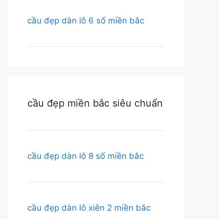
cầu đẹp dàn lô 6 số miền bắc
cầu đẹp miền bắc siêu chuẩn
cầu đẹp dàn lô 8 số miền bắc
cầu đẹp dàn lô xiên 2 miền bắc