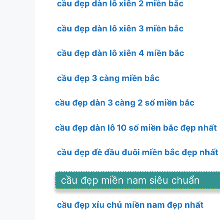
cầu đẹp dàn lô xiên 2 miền bắc
cầu đẹp dàn lô xiên 3 miền bắc
cầu đẹp dàn lô xiên 4 miền bắc
cầu đẹp 3 càng miền bắc
cầu đẹp dàn 3 càng 2 số miền bắc
cầu đẹp dàn lô 10 số miền bắc đẹp nhất
cầu đẹp đề đầu đuôi miền bắc đẹp nhất
cầu đẹp miền nam siêu chuẩn
cầu đẹp xỉu chủ miền nam đẹp nhất