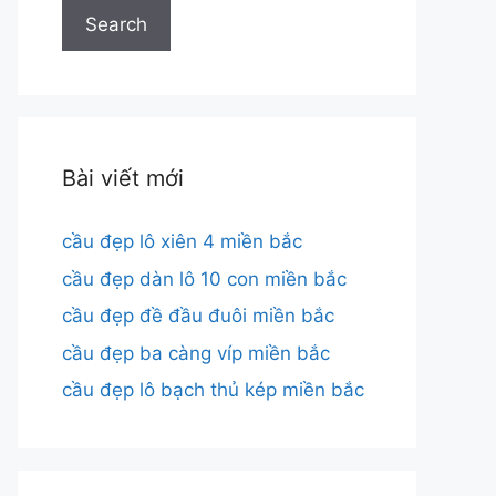
Search
Bài viết mới
cầu đẹp lô xiên 4 miền bắc
cầu đẹp dàn lô 10 con miền bắc
cầu đẹp đề đầu đuôi miền bắc
cầu đẹp ba càng víp miền bắc
cầu đẹp lô bạch thủ kép miền bắc