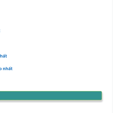
t
nhất
p nhất