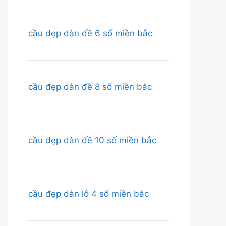
cầu đẹp dàn đề 6 số miền bắc
cầu đẹp dàn đề 8 số miền bắc
cầu đẹp dàn đề 10 số miền bắc
cầu đẹp dàn lô 4 số miền bắc