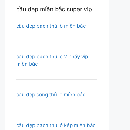
cầu đẹp miền bắc super vip
cầu đẹp bạch thủ lô miền bắc
cầu đẹp bạch thu lô 2 nháy víp
miền bắc
cầu đẹp song thủ lô miền bắc
cầu đẹp bạch thủ lô kép miền bắc